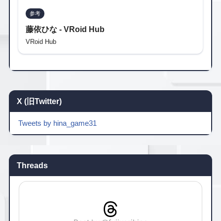
参考
藤依ひな - VRoid Hub
VRoid Hub
X (旧Twitter)
Tweets by hina_game31
Threads