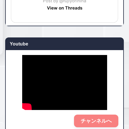
Post by @fujiyorihina
View on Threads
Youtube
チャンネルへ